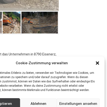
t das Unternehmen in 8790 Eisenerz,
e Transportaufträge, Überstellungen
Cookie-Zustimmung verwalten
men, sowie die Belieferung der
ptimales Erlebnis zu bieten, verwenden wir Technologien wie Cookies, um
mationen zu speichern und/oder darauf zuzugreifen. Wenn du diesen
n zustimmst, können wir Daten wie das Surfverhalten oder eindeutige IDs
uerst mittels Schubraupen und in
ebsite verarbeiten. Wenn du deine Zustimmung nicht erteilst oder
t, können bestimmte Merkmale und Funktionen beeinträchtigt werden.
ptieren
Ablehnen
Einstellungen ansehen