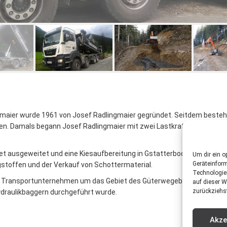
maier wurde 1961 von Josef Radlingmaier gegründet. Seitdem besteh
en. Damals begann Josef Radlingmaier mit zwei Lastkraftwagen sein
t ausgeweitet und eine Kiesaufbereitung in Gstatterboden aufgenom
Um dir ein o
Geräteinfor
stoffen und der Verkauf von Schottermaterial.
Technologie
as Transportunternehmen um das Gebiet des Güterwegebaus, welche z
auf dieser W
zurückziehs
ydraulikbaggern durchgeführt wurde.
Akze