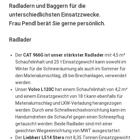
Radladern und Baggern für die
unterschiedlichsten Einsatzzwecke.
Frau Pendl berät Sie gerne persönlich.
Radlader
Der
CAT 966G ist unser stärkster Radlader
mit 4,5 m³
Schaufelinhalt und 25 t Einsatzgewicht kann sowohl im
Winter für die Schneeräumung als auch im Sommer für
den Materialumschlag, zB bei Brechanlagen, verwendet
werden.
Unser
Volvo
L120C
hat einem Schaufelinhalt von 4,2 m³
und einem Einsatzgewicht von 18 t kann ebenfalls für
Materialumschlag und LKW-Verladung herangezogen
werden. Durch eine Schnellwechselvorrichtung kann im
Handumdrehen die Schaufel gegen einen Schneepflug
getauscht werden. Beide Radlader sind mit einer
geeichten Wiegeeinrichtung von MWT ausgestattet.
Der
Liebherr
L514 Stero
mit 8,35 Tonnen Einsatzgewicht